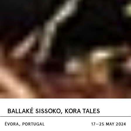
BALLAKÉ SISSOKO, KORA TALES
mali 2023, 52'
ÉVORA, PORTUGAL
17—25 MAY 2024
Soror Mariana Auditorium